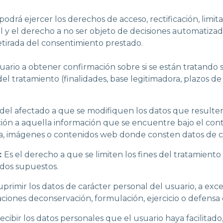
drá ejercer los derechos de acceso, rectificación, limitac
 y el derecho a no ser objeto de decisiones automatizadas,
etirada del consentimiento prestado.
ario a obtener confirmación sobre si se están tratando su
el tratamiento (finalidades, base legitimadora, plazos de
del afectado a que se modifiquen los datos que resulten 
ión a aquella información que se encuentre bajo el contr
a, imágenes o contenidos web donde consten datos de ca
:
Es el derecho a que se limiten los fines del tratamiento 
dos supuestos.
uprimir los datos de carácter personal del usuario, a ex
aciones deconservación, formulación, ejercicio o defensa 
recibir los datos personales que el usuario haya facilit