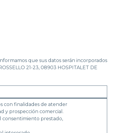
e informamos que sus datos serán incorporados
o en ROSSELLO 21-23, 08903 HOSPITALET DE
os con finalidades de atender
dad y prospección comercial.
l consentimiento prestado,
el interesado.