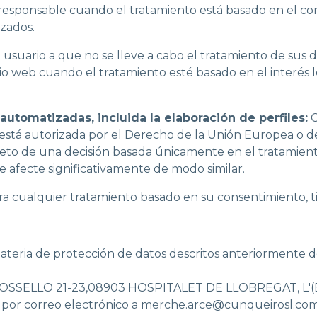
ro responsable cuando el tratamiento está basado en el c
zados.
 usuario a que no se lleve a cabo el tratamiento de sus d
tio web cuando el tratamiento esté basado en el interés l
utomatizadas, incluida la elaboración de perfiles:
C
 está autorizada por el Derecho de la Unión Europea o de
jeto de una decisión basada únicamente en el tratamient
le afecte significativamente de modo similar.
a cualquier tratamiento basado en su consentimiento, ti
teria de protección de datos descritos anteriormente deb
ión ROSSELLO 21-23,08903 HOSPITALET DE LLOBREGAT, L
a por correo electrónico a
merche.arce@cunqueirosl.co