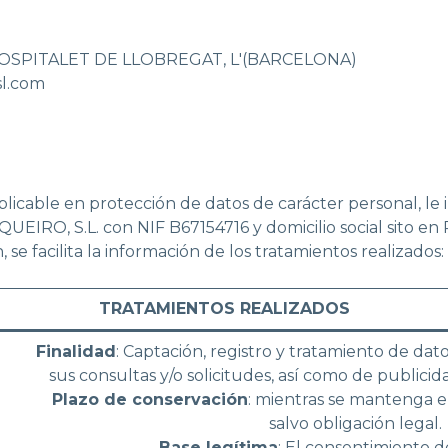
HOSPITALET DE LLOBREGAT, L'(BARCELONA)
l.com
licable en protección de datos de carácter personal, l
NQUEIRO, S.L. con NIF B67154716 y domicilio social sit
 facilita la información de los tratamientos realizados:
TRATAMIENTOS REALIZADOS
Finalidad
: Captación, registro y tratamiento de dat
sus consultas y/o solicitudes, así como de publici
Plazo de conservación
: mientras se mantenga e
salvo obligación legal.
Base legítima
: El consentimiento d